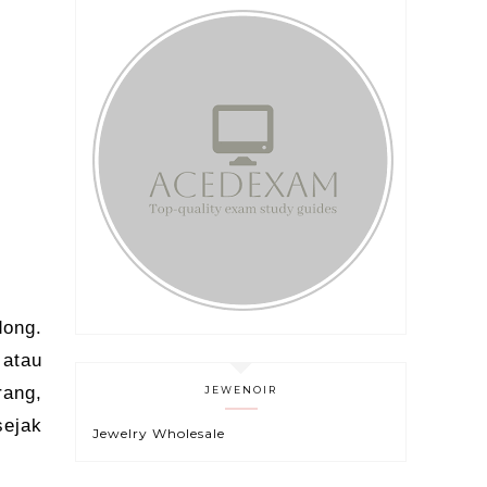
ong.
 atau
ang,
JEWENOIR
sejak
Jewelry Wholesale