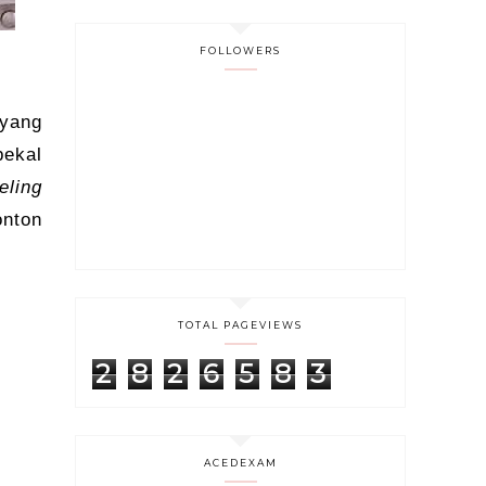
FOLLOWERS
 yang
bekal
eling
onton
TOTAL PAGEVIEWS
2
8
2
6
5
8
3
ACEDEXAM