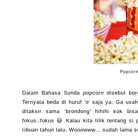
Popcorn
Dalam Bahasa Sunda
popcorn
disebut bor
Ternyata beda di huruf 'o' saja ya. Ga us
ditaksir sama ‘brondong’ hihihi kok b
fokus..fokus 😃 Kalau kita tilik tentang si
ribuan tahun lalu. Wooowww... sudah lama s