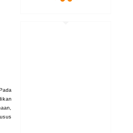
 Pada
dikan
maan,
husus