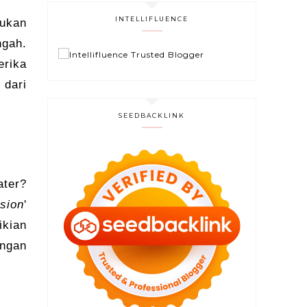
INTELLIFLUENCE
mukan
ngah.
erika
 dari
SEEDBACKLINK
ter?
sion
'
ikian
angan