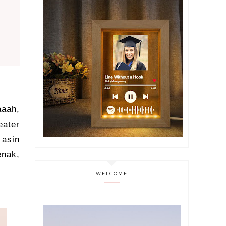
aah,
eater
 asin
enak,
WELCOME