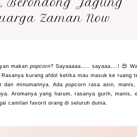
, Berondong Jagung
luarga Zaman Now
doyan makan
popcorn
? Sayaaaaa….. sayaaa….! 😍 Wa
 Rasanya kurang afdol ketika mau masuk ke ruang t
n
dan minumannya. Ada
popcorn
rasa asin, manis,
inya. Aromanya yang harum, rasanya gurih, manis, 
ai camilan favorit orang di seluruh dunia.