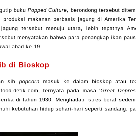
gutip buku
Popped Culture
, berondong tersebut dite
g produksi makanan berbasis jagung di Amerika Te
jagung tersebut menuju utara, lebih tepatnya Am
ersebut menyatakan bahwa para penangkap ikan paus
 awal abad ke-19.
ib di Bioskop
pan sih
popcorn
masuk ke dalam bioskop atau tea
food.detik.com, ternyata pada masa '
Great Depres
erika di tahun 1930. Menghadapi stres berat sedem
uhi kebutuhan hidup sehari-hari seperti sandang, p