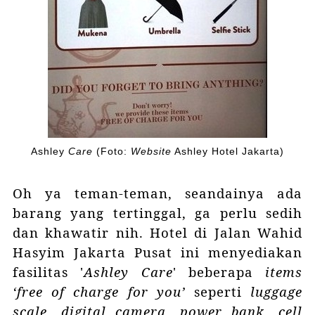
Ashley
Care
(Foto:
Website
Ashley Hotel Jakarta)
Oh ya teman-teman, seandainya ada
barang yang tertinggal, ga perlu sedih
dan khawatir nih.
Hotel di Jalan Wahid
Hasyim Jakarta Pusat
ini menyediakan
fasilitas '
Ashley Care
' beberapa
items
‘free of charge for you’
seperti
luggage
scale
,
digital camera
,
power bank
,
cell