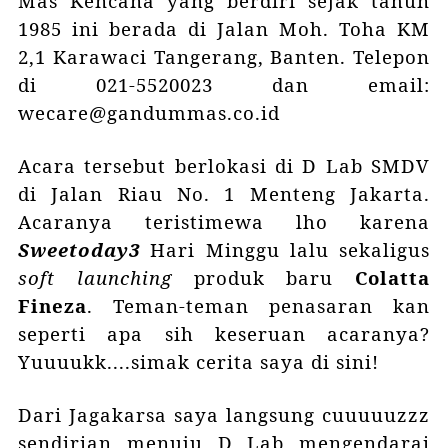
Mas Kencana yang berdiri sejak tahun
1985 ini berada di Jalan Moh. Toha KM
2,1 Karawaci Tangerang, Banten. Telepon
di 021-5520023 dan email:
wecare@gandummas.co.id
Acara tersebut berlokasi di D Lab SMDV
di Jalan Riau No. 1 Menteng Jakarta.
Acaranya teristimewa lho karena
Sweetoday3
Hari Minggu lalu sekaligus
soft launching
produk baru
Colatta
Fineza
. Teman-teman penasaran kan
seperti apa sih keseruan acaranya?
Yuuuukk....simak cerita saya di sini!
Dari Jagakarsa saya langsung cuuuuuzzz
sendirian menuju D Lab mengendarai