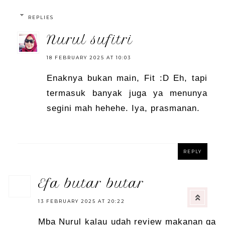
REPLIES
nurul sufitri
18 FEBRUARY 2025 AT 10:03
Enaknya bukan main, Fit :D Eh, tapi
termasuk banyak juga ya menunya
segini mah hehehe. Iya, prasmanan.
REPLY
efa butar butar
13 FEBRUARY 2025 AT 20:22
Mba Nurul kalau udah review makanan ga