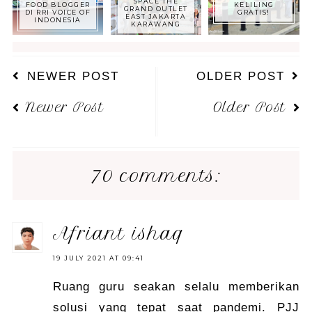
SPACE THE
FOOD BLOGGER
KELILING
GRAND OUTLET
DI RRI VOICE OF
GRATIS!
EAST JAKARTA
INDONESIA
KARAWANG
NEWER POST
OLDER POST
Newer Post
Older Post
70 comments:
afriant ishaq
19 JULY 2021 AT 09:41
Ruang guru seakan selalu memberikan
solusi yang tepat saat pandemi. PJJ