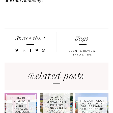
di
Brain Academy
!
Share this!
Tags:
EVENT & REVIEW
,
INFO & TIPS
Related posts
WISATA
INI DIA RESEP
BELANJA
PEPES TAHU
TIPS GAK TAKUT
MEWAH DAN
JAMUR ALA
LAGI KE DOKTER
POTTERY
NURUL
GIGI BERSAMA
HANDBUILT DI
BERSAMA
SATU DENTOUR,
GANARA ART
INDONESIAN
PERIKSA GIGI