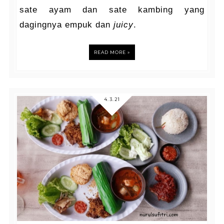
sate ayam dan sate kambing yang
dagingnya empuk dan
juicy
.
READ MORE »
4.3.21