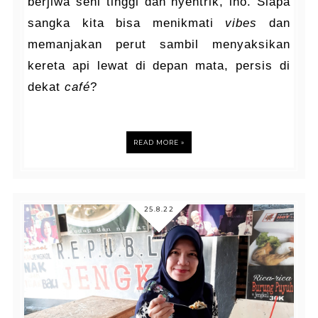
berjiwa seni tinggi dan nyentrik, lho. Siapa
sangka kita bisa menikmati
vibes
dan
memanjakan perut sambil menyaksikan
kereta api lewat di depan mata, persis di
dekat
café
?
READ MORE »
25.8.22