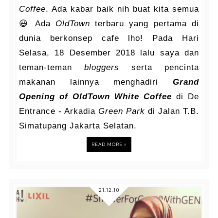
Coffee
. Ada kabar baik nih buat kita semua
😃 Ada
OldTown
terbaru yang pertama di
dunia berkonsep cafe lho! Pada Hari
Selasa, 18 Desember 2018 lalu saya dan
teman-teman
bloggers
serta pencinta
makanan lainnya menghadiri
Grand
Opening of OldTown White Coffee
di De
Entrance - Arkadia
Green Park
di Jalan T.B.
Simatupang Jakarta Selatan.
READ MORE »
21.12.18